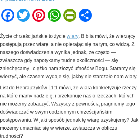
Facebook
Twitter
Pinterest
WhatsApp
PrintFriendly
Share
Życie chrześcijańskie to życie
wiary
. Biblia mówi, że wierzący
postępują przez wiarę, a nie opierając się na tym, co widzą. Z
naszego doświadczenia wynika jednak, że często —
zwłaszcza gdy napotykamy trudne okoliczności — się
zniechęcamy i ciężko nam złożyć ufność w Bogu. Staramy się
wierzyć, ale czasem wydaje się, jakby nie starczało nam wiary.
List do Hebrajczyków 11:1 mówi, że wiara konkretyzuje rzeczy,
na które mamy nadzieję, i przekonuje nas o rzeczach, których
nie możemy zobaczyć. Wszyscy z pewnością pragniemy tego
doświadczać w swym codziennym chrześcijańskim
postępowaniu. W jaki sposób jednak tę wiarę uzyskujemy? Jak
możemy umacniać się w wierze, zwłaszcza w obliczu
trudności?