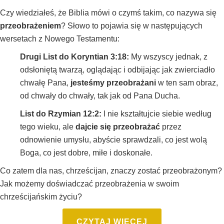
Czy wiedziałeś, że Biblia mówi o czymś takim, co nazywa się
przeobrażeniem
? Słowo to pojawia się w następujących
wersetach z Nowego Testamentu:
Drugi List do Koryntian 3:18
:
My wszyscy jednak, z
odsłoniętą twarzą, oglądając i odbijając jak zwierciadło
chwałę Pana,
jesteśmy przeobrażani
w ten sam obraz,
od chwały do chwały, tak jak od Pana Ducha.
List do Rzymian 12:2:
I nie kształtujcie siebie według
tego wieku, ale
dajcie się przeobrażać
przez
odnowienie umysłu, abyście sprawdzali, co jest wolą
Boga, co jest dobre, miłe i doskonałe.
Co zatem dla nas, chrześcijan, znaczy zostać przeobrażonym?
Jak możemy doświadczać przeobrażenia w swoim
chrześcijańskim życiu?
CZYTAJ WIĘCEJ