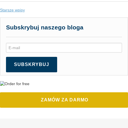
Nawigacja
Starsze wpisy
po
wpisach
Subskrybuj naszego bloga
SUBSKRYBUJ
ZAMÓW ZA DARMO