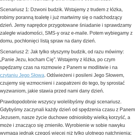
Scenariusz 1: Dzwoni budzik. Wstajemy z trudem z łóżka,
robimy poranną toaletę i już martwimy się o nadchodzący
dzień. Jemy naprędce przygotowane śniadanie i sprawdzamy
zaległe wiadomości, SMS-y oraz e-maile. Potem wybiegamy z
domu, pochłonięci listą spraw na dany dzień.
Scenariusz 2: Jak tylko słyszymy budzik, od razu mówimy:
„Panie Jezu, kocham Cię”. Wstajemy z łóżka, po czym
spędzamy czas na rozmowie z Panem w modlitwie i na
czytaniu Jego Słowa
. Odświeżeni i posileni Jego Słowem,
czujemy się wzmocnieni i zaopatrzeni do tego, by sprostać
wyzwaniom, jakie stawia przed nami dany dzień.
Prawdopodobnie wszyscy wolelibyśmy drugi scenariusz.
Gdybyśmy zaczynali każdy dzień od spędzenia czasu z Panem
Jezusem, nasze życie duchowe odniosłoby wielką korzyść, a
może i znacząco się zmieniło. Wyrobienie w sobie nawyku
wymaga jednak czegoś więcej niż tylko ulotnego natchnienia;