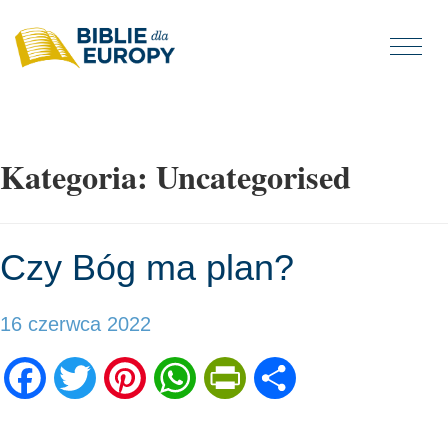
Togg
navi
Kategoria:
Uncategorised
Czy Bóg ma plan?
16 czerwca 2022
Facebook
Twitter
Pinterest
WhatsApp
PrintFriendly
Share