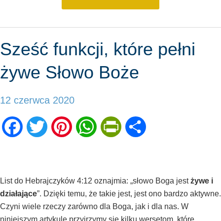
Sześć funkcji, które pełni
żywe Słowo Boże
12 czerwca 2020
Facebook
Twitter
Pinterest
WhatsApp
PrintFriendly
Share
List do Hebrajczyków 4:12 oznajmia: „słowo Boga jest
żywe i
działające
”. Dzięki temu, że takie jest, jest ono bardzo aktywne.
Czyni wiele rzeczy zarówno dla Boga, jak i dla nas. W
niniejszym artykule przyjrzymy się kilku wersetom, które