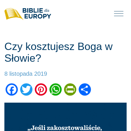
Togg
navi
Czy kosztujesz Boga w
Słowie?
8 listopada 2019
Facebook
Twitter
Pinterest
WhatsApp
PrintFriendly
Share