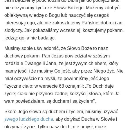
Jeśli będziemy podchodzili do Biblii jak do podręcznika,
nie otrzymamy życia ze Słowa Bożego. Możemy zdobyć
obiektywną wiedzę o Bogu lub nauczyć się czegoś
interesującego, ale nie zakosztujemy Pańskiej dobroci ani
słodyczy. Jak pokazaliśmy wcześniej, kosztujemy pokarm,
jedząc go, a nie badając.
Musimy sobie uświadomić, że Słowo Boże to nasz
duchowy pokarm. Pan Jezus powiedział w szóstym
rozdziale Ewangelii Jana, że jest żywym chlebem, który
mamy jeść, i że musimy Go jeść, aby przez Niego żyć. Nie
miał oczywiście na myśli, że powinniśmy jeść Jego
fizyczne ciało; w wersecie 63 oznajmił: „To Duch daje
życie; ciało nie przynosi żadnej korzyści; słowa, które Ja
wam powiedziałem, są duchem i są życiem”.
Skoro Jego słowa są duchem i życiem, musimy używać
swego ludzkiego ducha
, aby dotykać Ducha w Słowie i
otrzymać życie. Tylko nasz duch, nie umysł, może